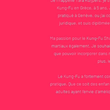
Je m'appelle Tara Kuijpers, je
Kung-Fu en Grèce, à 5 ans. J
pratiqué à Genève, ou j'ai 
juridique, et suis diplômée
Ma passion pour le Kung-Fu Shao
martiaux également. Je souhai
que pouvoir incorporer dans m
plus, 
Le Kung-Fu a fortement cont
pratique. Que ce soit des enfa
adultes ayant l'envie d'amélio