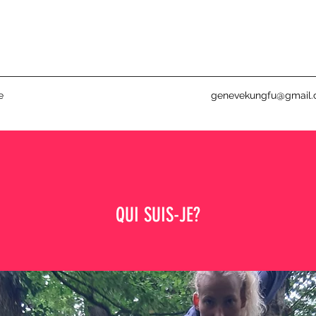
e
genevekungfu@gmail
QUI SUIS-JE?