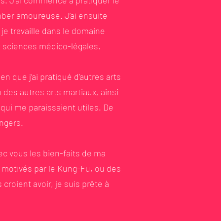
s. J'ai commencé à pratiquer le
omber amoureuse. J’ai ensuite
je travaille dans le domaine
 et sciences médico-légales.
 que j’ai pratiqué d’autres arts
es autres arts martiaux, ainsi
qui me paraissaient utiles. De
angers.
ec vous les bien-faits de ma
 motivés par le Kung-Fu, ou des
 croient avoir, je suis prête à