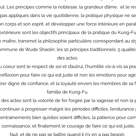
ut. Les principes comme la noblesse, la grandeur d’âme, et le re
 pas appliqués dans la vie quotidienne, la pratique physique ne s
 corps et son esprit, et développer une force intérieure en para
extérieure sont les objectifs principaux de la pratique du Kung-Fu
 maître, transmet la philosophie particulière correspondant au st
commune de Wude Shaolin: les 10 principes traditionnels. 5 qualité
des actes.
eur sont le respect de soi et d’autrui, l’humilité vis-à-vis sa prat
a réflexion pour faire ce qui est juste et non les émotions pour agir
rer digne de confiance, et la loyauté envers les membres de sa fa
famille de Kung-Fu.
s actes sont la volonté de fer forgée par la sagesse et non la p
continuer à progresser malgré les périodes difficiles, l’enduranc
entrainements bien qu’elles soient difficiles, la patience pour c
 connaissance, et finalement le courage de faire ce qui est juste, 
faut, et de ne pas se battre quand il n’y en a pas besoin.