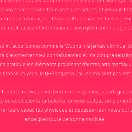
 suis maman depuis octobre 2024 et je suis née aux Pays Ba
e voyais mon grand frère pratiquer cet art, et j’en suis t
commencé à enseigner dès mes 16 ans. A côté du Kung-Fu, 
 en droit suisse et international, ainsi qu'en criminologie
lin, aussi connu comme le Wushu, n’a jamais diminué, bien
tais augmenter mes connaissances et ma compréhension d
a pratique les éléments provenant d’autres arts martiaux 
le fitness, le yoga, le Qi-Gong et le Taiji ne me sont pas étr
ribué à ma vie, à mon bien-être, et j'aimerais partager av
nts ou adolescents turbulents, anxieux ou tout simplement
rer leurs capacités physiques et dépasser les limites qu'ils
enseigner toute personne motivée!