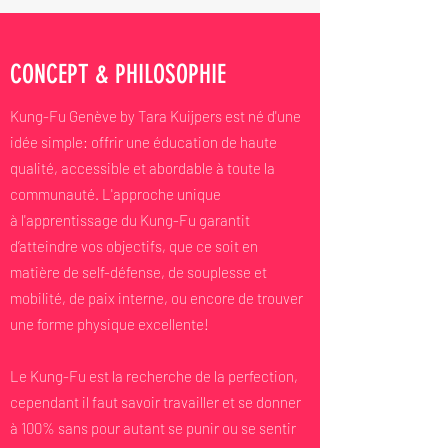
CONCEPT & PHILOSOPHIE
Kung-Fu Genève by Tara Kuijpers est né d'une
idée simple: offrir une éducation de haute
qualité, accessible et abordable à toute la
communauté. L'approche unique
à l'apprentissage du Kung-Fu garantit
d’atteindre vos objectifs, que ce soit en
matière de self-défense, de souplesse et
mobilité, de paix interne, ou encore de trouver
une forme physique excellente!
Le Kung-Fu est la recherche de la perfection,
cependant il faut savoir travailler et se donner
à 100% sans pour autant se punir ou se sentir