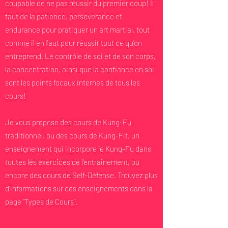
coupable de ne pas réussir du premier coup! Il
faut de la patience, perseverance et
endurance pour pratiquer un art martial, tout
comme il en faut pour réussir tout ce qu’on
entreprend. Le contrôle de soi et de son corps,
la concentration, ainsi que la confiance en soi
sont les points focaux internes de tous les
cours!
Je vous propose des cours de Kung-Fu
traditionnel, ou des cours de Kung-Fit, un
enseignement qui incorpore le Kung-Fu dans
toutes les exercices de l'entrainement, ou
encore des cours de Self-Défense. Trouvez plus
d’informations sur ces enseignements dans la
page “Types de Cours”.